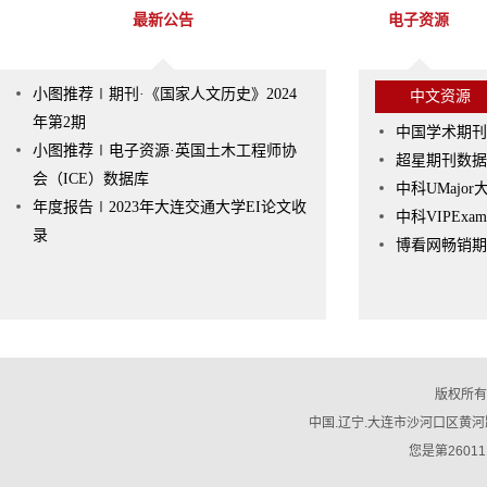
最新公告
电子资源
小图推荐∣期刊·《国家人文历史》2024
中文资源
年第2期
中国学术期刊
小图推荐∣电子资源·英国土木工程师协
超星期刊数据
会（ICE）数据库
中科UMajo
年度报告∣2023年大连交通大学EI论文收
中科VIPEx
录
博看网畅销期
版权所有
中国.辽宁.大连市沙河口区黄河路794号
您是第26011