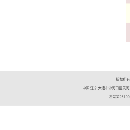
版权所有
中国.辽宁.大连市沙河口区黄河路794号
您是第26100