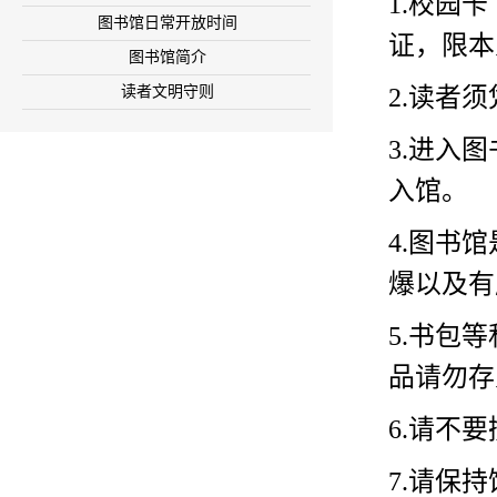
1.校园
图书馆日常开放时间
证，限本
图书馆简介
读者文明守则
2.读者
3.进入
入馆。
4.图书
爆以及有
5.书包
品请勿存
6.请不
7.请保