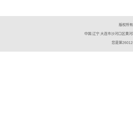
版权所有
中国.辽宁.大连市沙河口区黄河路794号
您是第26012