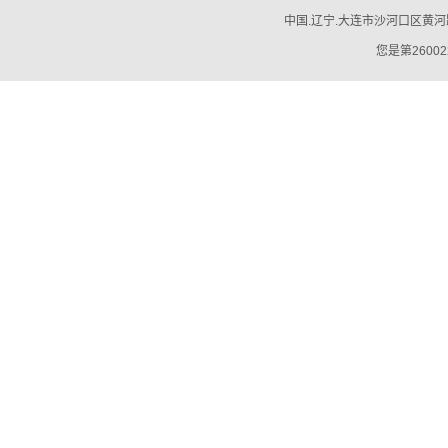
中国.辽宁.大连市沙河口区黄河路794号
您是第26002