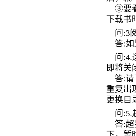
③要看
下载书
问:3
答:如
问:4
即将关
答:请
重复出
更换目
问:5.
答:超星
下，暂