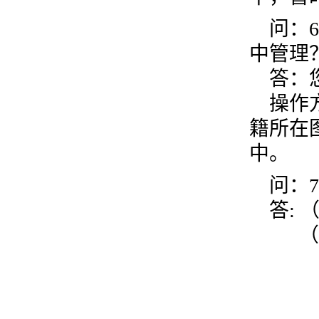
问：6
中管理
答：您
操作方
籍所在
中。
问：7
答: （
（2）