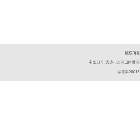
版权所有
中国.辽宁.大连市沙河口区黄河路794号
您是第26016