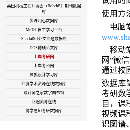
试用时
英国机械工程师协会（IMechE）期刊数据
使用方
库
步课润心数据库
电脑
MeTeL自主学习平台
www.sha
SpecialSci外文专题数据库
DDS博硕论文库
移动
上岸考研网
网”微
上岸考公网
通过校
翼狐设计学习库
数据库
纬度学术资源在线数据库
考研数
设计师之家数字图书馆
目，课
阅途美育在线
博学易知考研数据库
视频课
识图谱